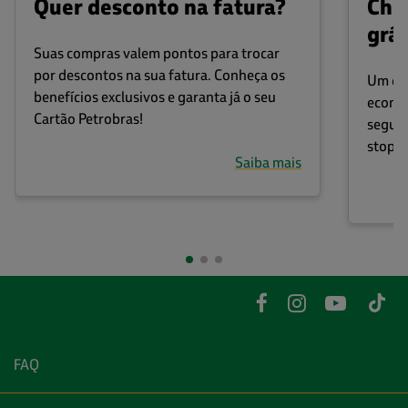
Quer desconto na fatura?
Che
grát
Suas compras valem pontos para trocar
por descontos na sua fatura. Conheça os
Um cen
benefícios exclusivos e garanta já o seu
econom
Cartão Petrobras!
segura
stop n
Saiba mais
FAQ