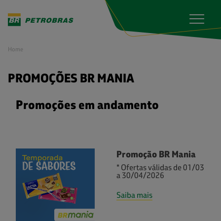
S
k
i
p
t
o
Home
m
a
i
n
PROMOÇÕES BR MANIA
c
o
n
Promoções em andamento
t
e
n
t
Promoção BR Mania
* Ofertas válidas de 01/03
a 30/04/2026
Saiba mais